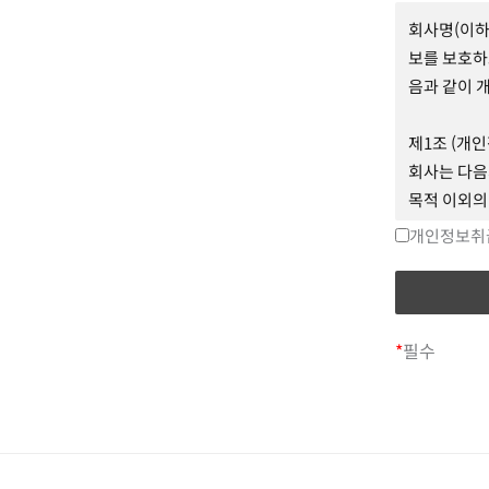
와의 이용계
회사명(이하
② 이용계약
보를 보호하
③ 회원 아이
음과 같이 
하는 고유한
④ 비밀번호
제1조 (개
여 회원이 
회사는 다음
⑤ 운영자 
목적 이외의
⑥ 해지 :
제18조에 
개인정보취
제3조 약관 
1. 홈페이지
회원 가입 
운영자는 필
제한적 본인
*
필수
중첩될 경우
개인정보처리
로 개인정보
제4조 이용
2. 재화 또
① 이용계약
물품 배송, 