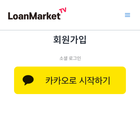
콘
텐
츠
로
건
회원가입
너
뛰
기
소셜 로그인